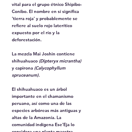
vital para el grupo étnico Shipibo-
Conibo. El nombre en sí significa
'tierra roja' y probablemente se
refiere al suelo rojo laterítico
expuesto por el río y la
deforestación.
La mezcla Mai Joshin contiene
shihuahuaco
(Dipteryx micrantha)
y capirona
(Calycophyllum
spruceanum)
.
El shihuahuaco es un árbol
importante en el chamanismo
peruano, así como una de las
especies arbóreas más antiguas y
altas de la Amazonía. La
comunidad indígena Ese'Eja lo
considera una planta maestra