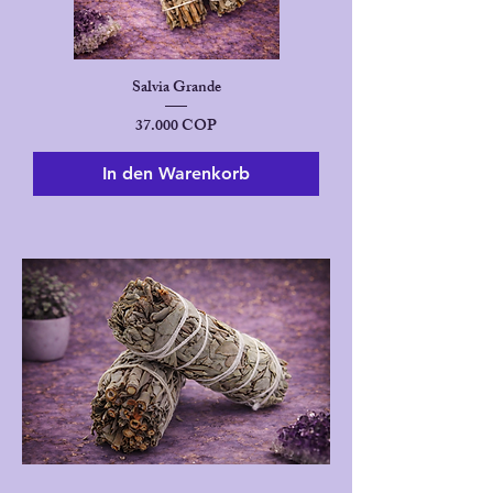
Salvia Grande
Preis
37.000 COP
In den Warenkorb