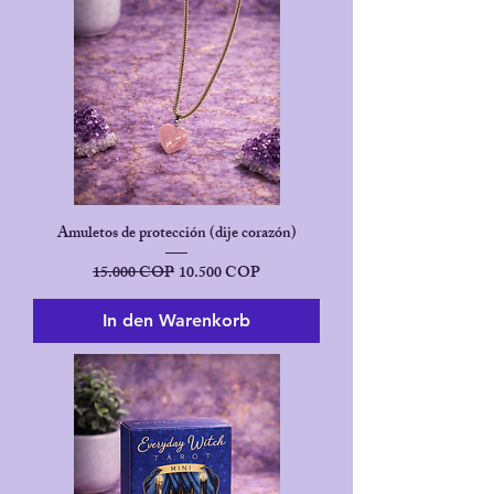
Amuletos de protección (dije corazón)
Standardpreis
Sale-Preis
15.000 COP
10.500 COP
In den Warenkorb