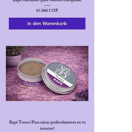
Rapé Macambo (para visiones tranquilas)
Preis
85.000 COP
In den Warenkorb
Rapé Tsunu (Para mirar profundamente en tu
interior)