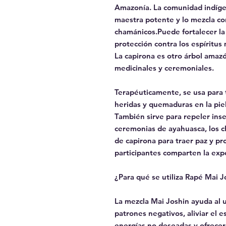
Amazonía. La comunidad indígen
maestra potente y lo mezcla con
chamánicos.Puede fortalecer la
protección contra los espíritus
La capirona es otro árbol amaz
medicinales y ceremoniales.
Terapéuticamente, se usa para t
heridas y quemaduras en la piel
También sirve para repeler inse
ceremonias de ayahuasca, los c
de capirona para traer paz y pro
participantes comparten la expe
¿Para qué se utiliza Rapé Mai 
La mezcla Mai Joshin ayuda al 
patrones negativos, aliviar el 
energías no deseadas y ofrecer 