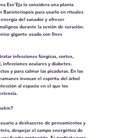
a Ese'Eja lo considera una planta
 Banisteriopsis para usarlo en rituales
 energía del sanador y ofrecer
 malignos durante la sesión de curación.
ónico gigante usado con fines
ratar infecciones fúngicas, cortes,
, infecciones oculares y diabetes.
ctos y para calmar las picaduras. En las
hamanes invocan el espíritu del árbol
tección al espacio en el que los
riencia.
Joshin?
usuario a deshacerse de pensamientos y
estrés, despejar el campo energético de
una fuerte protección. Es perfecta para