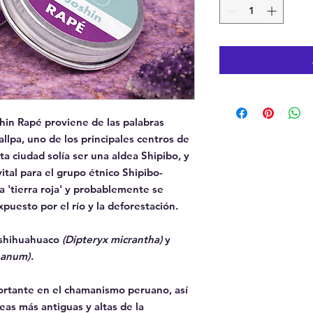
hin Rapé proviene de las palabras
llpa, uno de los principales centros de
ta ciudad solía ser una aldea Shipibo, y
tal para el grupo étnico Shipibo-
a 'tierra roja' y probablemente se
expuesto por el río y la deforestación.
 shihuahuaco
(Dipteryx micrantha)
y
eanum)
.
ortante en el chamanismo peruano, así
as más antiguas y altas de la